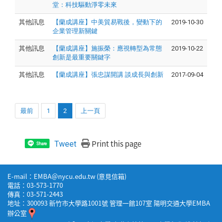
堂：科技驅動淨零未來
其他訊息
【蘭成講座】中美貿易戰後，變動下的
2019-10-30
企業管理新關鍵
其他訊息
【蘭成講座】施振榮：應視轉型為常態
2019-10-22
創新是最重要關鍵字
其他訊息
【蘭成講座】張忠謀開講 談成長與創新
2017-09-04
最前
1
2
上一頁
Print this page
Tweet
Share
E-mail：EMBA＠nycu.edu.tw (
意見信箱
)
電話：03-573-1770
傳真：03-571-2443
地址：300093 新竹市大學路1001號 管理一館107室 陽明交通大學EMBA
辦公室