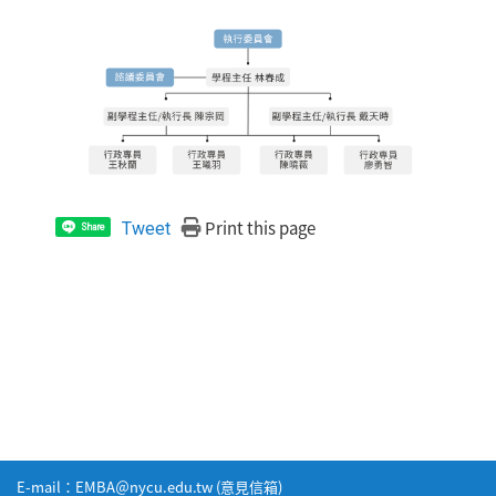
Print this page
Tweet
Share
E-mail：EMBA＠nycu.edu.tw (
意見信箱
)