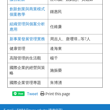
創新創業與商業模式
鍾惠民
個案教學
組織管理與個案分析
任維廉
應用
新事業發展管理實務
周吉人、唐瓔璋...等7人
健康管理
逄海東
高階管理的生活觀
楊千
國際企業的經營與策
施振榮
略
國際企業管理專題
朱博湧
Print this page
Tweet
Share
E-mail：EMBA＠nycu.edu.tw (
意見信箱
)