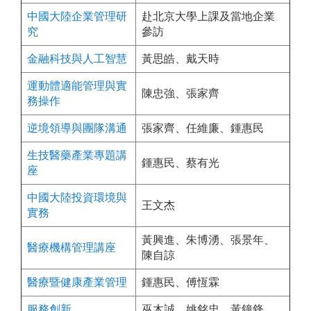
中國大陸企業管理研
赴北京大學上課及當地企業
究
參訪
金融科技與人工智慧
黃思皓、戴天時
運動體適能管理與實
陳忠強、張家齊
務操作
逆境領導與團隊溝通
張家齊、任維廉、鍾惠民
生技醫藥產業專題講
鍾惠民、蔡有光
座
中國大陸投資環境與
王文杰
實務
黃興進、朱博湧、張景年、
醫療機構管理講座
陳自諒
醫療暨健康產業管理
鍾惠民、傅恆霖
服務創新
巫木誠、姚銘忠、黃鐘鋒