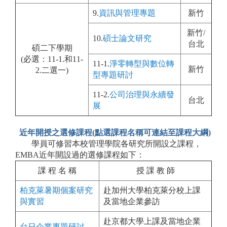
9.
資訊與管理專題
新竹
新竹/
10.
碩士論文研究
台北
碩二下學期
(必選：11-1.和11-
11-1.
淨零轉型與數位轉
新竹
2.二選一)
型專題研討
11-2.
公司治理與永續發
台北
展
近年開授之選修課程(點選課程名稱可連結至課程大綱)
學員可修習本校管理學院各研究所開設之課程，
EMBA近年開設過的選修課程如下：
課 程 名 稱
授 課 教 師
柏克萊暑期個案研究
赴加州大學柏克萊分校上課
與實習
及當地企業參訪
赴京都大學上課及當地企業
台日企業專題研討