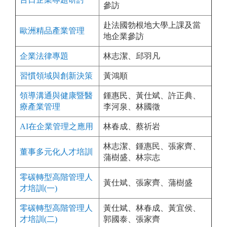
參訪
赴法國勃根地大學上課及當
歐洲精品產業管理
地企業參訪
企業法律專題
林志潔、邱羽凡
習慣領域與創新決策
黃鴻順
領導溝通與健康暨醫
鍾惠民、黃仕斌、許正典、
療產業管理
李河泉、林國徵
AI在企業管理之應用
林春成、蔡祈岩
林志潔、鍾惠民、張家齊、
董事多元化人才培訓
蒲樹盛、林宗志
零碳轉型高階管理人
黃仕斌、張家齊、
蒲樹盛
才培訓(一)
零碳轉型高階管理人
黃仕斌、林春成、黃宜侯、
才培訓(二)
郭國泰、張家齊