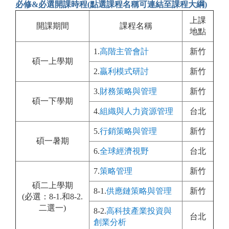
必修&必選開課時程(點選課程名稱可連結至課程大綱)
上課
開課期間
課程名稱
地點
1.
高階主管會計
新竹
碩一上學期
2.
贏利模式研討
新竹
3.
財務策略與管理
新竹
碩一下學期
4.
組織與人力資源管理
台北
5.
行銷策略與管理
新竹
碩一暑期
6.
全球經濟視野
台北
7.
策略管理
新竹
碩二上學期
8-1.
供應鏈策略與管理
新竹
(必選：8-1.和8-2.
二選一)
8-2.
高科技產業投資與
台北
創業分析