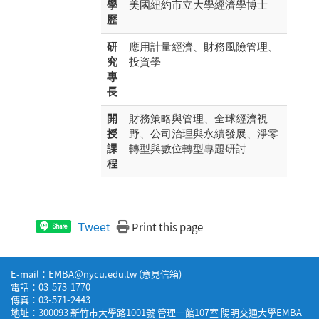
學
美國紐約市立大學經濟學博士
歷
研
應用計量經濟、財務風險管理、
究
投資學
專
長
開
財務策略與管理、全球經濟視
授
野、公司治理與永續發展、淨零
課
轉型與數位轉型專題研討
程
Print this page
Tweet
Share
E-mail：EMBA＠nycu.edu.tw (
意見信箱
)
電話：03-573-1770
傳真：03-571-2443
地址：300093 新竹市大學路1001號 管理一館107室 陽明交通大學EMBA