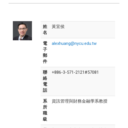
姓
黃宜侯
名
電
alexhuang@nycu.edu.tw
子
郵
件
聯
+886-3-571-2121#57081
絡
電
話
系
資訊管理與財務金融學系教授
所
職
級