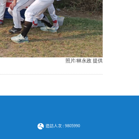
照片/林永政 提供
造訪人次 : 9805990